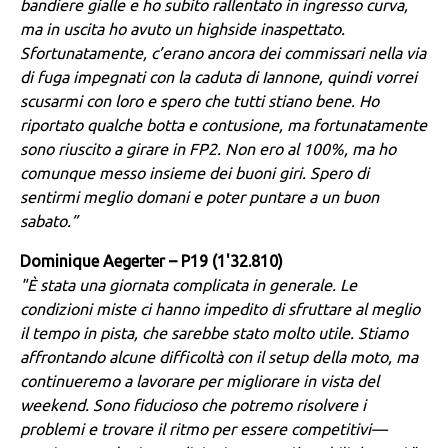
bandiere gialle e ho subito rallentato in ingresso curva,
ma in uscita ho avuto un highside inaspettato.
Sfortunatamente, c’erano ancora dei commissari nella via
di fuga impegnati con la caduta di Iannone, quindi vorrei
scusarmi con loro e spero che tutti stiano bene. Ho
riportato qualche botta e contusione, ma fortunatamente
sono riuscito a girare in FP2. Non ero al 100%, ma ho
comunque messo insieme dei buoni giri. Spero di
sentirmi meglio domani e poter puntare a un buon
sabato.”
Dominique Aegerter – P19 (1'32.810)
"È stata una giornata complicata in generale. Le
condizioni miste ci hanno impedito di sfruttare al meglio
il tempo in pista, che sarebbe stato molto utile. Stiamo
affrontando alcune difficoltà con il setup della moto, ma
continueremo a lavorare per migliorare in vista del
weekend. Sono fiducioso che potremo risolvere i
problemi e trovare il ritmo per essere competitivi—