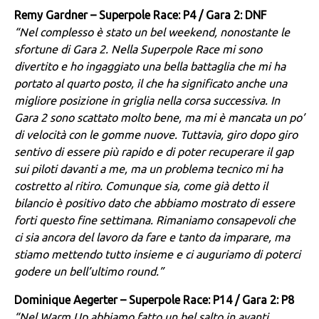
Remy Gardner – Superpole Race: P4 / Gara 2: DNF
“Nel complesso è stato un bel weekend, nonostante le
sfortune di Gara 2. Nella Superpole Race mi sono
divertito e ho ingaggiato una bella battaglia che mi ha
portato al quarto posto, il che ha significato anche una
migliore posizione in griglia nella corsa successiva. In
Gara 2 sono scattato molto bene, ma mi è mancata un po’
di velocità con le gomme nuove. Tuttavia, giro dopo giro
sentivo di essere più rapido e di poter recuperare il gap
sui piloti davanti a me, ma un problema tecnico mi ha
costretto al ritiro. Comunque sia, come già detto il
bilancio è positivo dato che abbiamo mostrato di essere
forti questo fine settimana. Rimaniamo consapevoli che
ci sia ancora del lavoro da fare e tanto da imparare, ma
stiamo mettendo tutto insieme e ci auguriamo di poterci
godere un bell’ultimo round.”
Dominique Aegerter – Superpole Race: P14 / Gara 2: P8
“Nel Warm Up abbiamo fatto un bel salto in avanti,