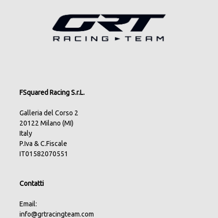
FSquared Racing S.r.L.
Galleria del Corso 2
20122 Milano (MI)
Italy
P.Iva & C.Fiscale
IT01582070551
Contatti
Email:
info@grtracingteam.com