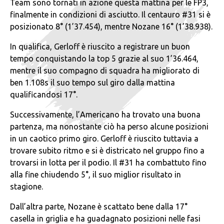
Team sono tornati in azione questa mattina per le FP3,
finalmente in condizioni di asciutto. Il centauro #31 si è
posizionato 8° (1’37.454), mentre Nozane 16° (1’38.938).
In qualifica, Gerloff è riuscito a registrare un buon
tempo conquistando la top 5 grazie al suo 1’36.464,
mentre il suo compagno di squadra ha migliorato di
ben 1.108s il suo tempo sul giro dalla mattina
qualificandosi 17°.
Successivamente, l’Americano ha trovato una buona
partenza, ma nonostante ciò ha perso alcune posizioni
in un caotico primo giro. Gerloff è riuscito tuttavia a
trovare subito ritmo e si è districato nel gruppo fino a
trovarsi in lotta per il podio. Il #31 ha combattuto fino
alla fine chiudendo 5°, il suo miglior risultato in
stagione.
Dall’altra parte, Nozane è scattato bene dalla 17°
casella in griglia e ha guadagnato posizioni nelle fasi