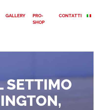
GALLERY
PRO-
CONTATTI
SHOP
L SETTIMO
NINGTON,