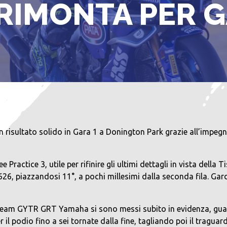
RIMONTA PER 
isultato solido in Gara 1 a Donington Park grazie all’impeg
e Practice 3, utile per rifinire gli ultimi dettagli in vista dell
626, piazzandosi 11°, a pochi millesimi dalla seconda fila. Gar
l team GYTR GRT Yamaha si sono messi subito in evidenza, gua
l podio fino a sei tornate dalla fine, tagliando poi il tragua