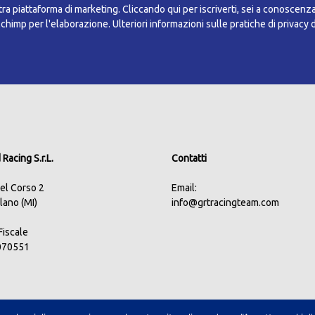
a piattaforma di marketing. Cliccando qui per iscriverti, sei a conoscenz
ilchimp per l'elaborazione.
Ulteriori informazioni sulle pratiche di privacy 
Racing S.r.L.
Contatti
del Corso 2
Email:
lano (MI)
info@grtracingteam.com
.Fiscale
070551