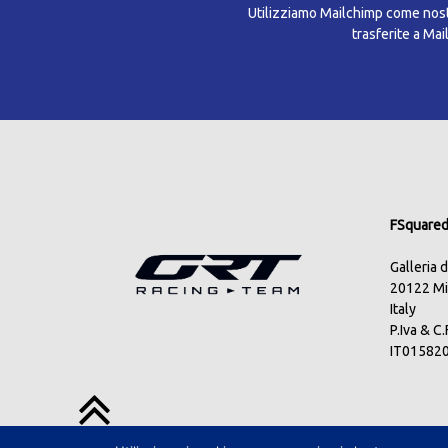
Utilizziamo Mailchimp come nostr
trasferite a Ma
FSquared 
Galleria 
20122 Mi
Italy
P.Iva & C
IT01582