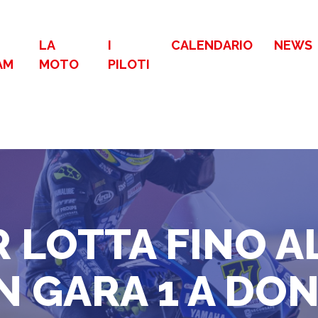
LA
I
CALENDARIO
NEWS
AM
MOTO
PILOTI
 LOTTA FINO A
N GARA 1 A DO