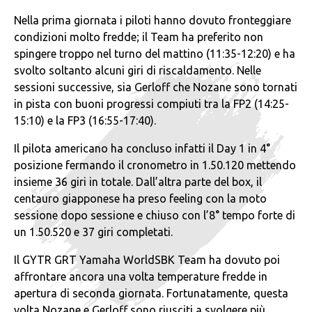
Nella prima giornata i piloti hanno dovuto fronteggiare
condizioni molto fredde; il Team ha preferito non
spingere troppo nel turno del mattino (11:35-12:20) e ha
svolto soltanto alcuni giri di riscaldamento. Nelle
sessioni successive, sia Gerloff che Nozane sono tornati
in pista con buoni progressi compiuti tra la FP2 (14:25-
15:10) e la FP3 (16:55-17:40).
Il pilota americano ha concluso infatti il Day 1 in 4°
posizione fermando il cronometro in 1.50.120 mettendo
insieme 36 giri in totale. Dall’altra parte del box, il
centauro giapponese ha preso feeling con la moto
sessione dopo sessione e chiuso con l’8° tempo forte di
un 1.50.520 e 37 giri completati.
Il GYTR GRT Yamaha WorldSBK Team ha dovuto poi
affrontare ancora una volta temperature fredde in
apertura di seconda giornata. Fortunatamente, questa
volta Nozane e Gerloff sono riusciti a svolgere più