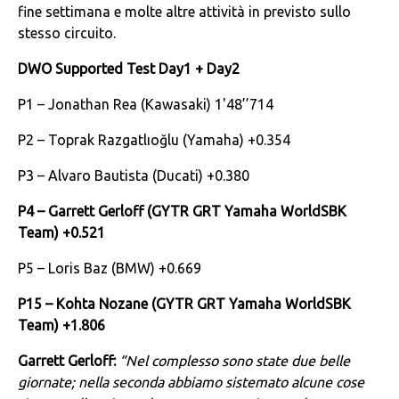
fine settimana e molte altre attività in previsto sullo
stesso circuito.
DWO Supported Test Day1 + Day2
P1 – Jonathan Rea (Kawasaki) 1'48’’714
P2 – Toprak Razgatlıoğlu (Yamaha) +0.354
P3 – Alvaro Bautista (Ducati) +0.380
P4 –
Garrett Gerloff (GYTR GRT Yamaha WorldSBK
Team) +0.521
P5 – Loris Baz (BMW) +0.669
P1
5
–
Kohta Nozane
(
GYTR GRT Yamaha WorldSBK
Team
) +1.
806
Garrett Gerloff:
“Nel complesso sono state due belle
giornate; nella seconda abbiamo sistemato alcune cose