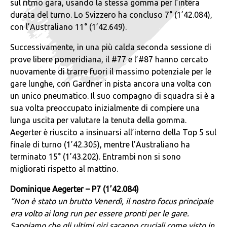
sul ritmo gara, usando la stessa gomma per l’intera
durata del turno. Lo Svizzero ha concluso 7° (1’42.084),
con l’Australiano 11° (1’42.649).
Successivamente, in una più calda seconda sessione di
prove libere pomeridiana, il #77 e l’#87 hanno cercato
nuovamente di trarre fuori il massimo potenziale per le
gare lunghe, con Gardner in pista ancora una volta con
un unico pneumatico. Il suo compagno di squadra si è a
sua volta preoccupato inizialmente di compiere una
lunga uscita per valutare la tenuta della gomma.
Aegerter è riuscito a insinuarsi all’interno della Top 5 sul
finale di turno (1’42.305), mentre l’Australiano ha
terminato 15° (1’43.202). Entrambi non si sono
migliorati rispetto al mattino.
Dominique Aegerter – P7 (1’42.084)
“Non è stato un brutto Venerdì, il nostro focus principale
era volto ai long run per essere pronti per le gare.
Sappiamo che gli ultimi giri saranno cruciali come visto in