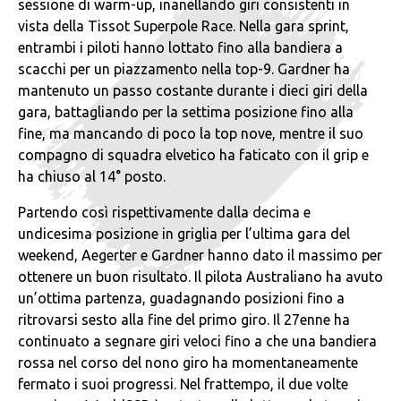
sessione di warm-up, inanellando giri consistenti in
vista della Tissot Superpole Race. Nella gara sprint,
entrambi i piloti hanno lottato fino alla bandiera a
scacchi per un piazzamento nella top-9. Gardner ha
mantenuto un passo costante durante i dieci giri della
gara, battagliando per la settima posizione fino alla
fine, ma mancando di poco la top nove, mentre il suo
compagno di squadra elvetico ha faticato con il grip e
ha chiuso al 14° posto.
Partendo così rispettivamente dalla decima e
undicesima posizione in griglia per l’ultima gara del
weekend, Aegerter e Gardner hanno dato il massimo per
ottenere un buon risultato. Il pilota Australiano ha avuto
un’ottima partenza, guadagnando posizioni fino a
ritrovarsi sesto alla fine del primo giro. Il 27enne ha
continuato a segnare giri veloci fino a che una bandiera
rossa nel corso del nono giro ha momentaneamente
fermato i suoi progressi. Nel frattempo, il due volte