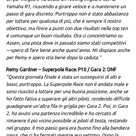
Yamaha R1, riuscendo a girare veloce e a mantenere un
passo di gara discreto. Purtroppo non è stato abbastanza
per lottare per qualcosa di più, che è sempre il nostro
obiettivo, ma finire a punti con due risultati nella top ten
è comunque un buon risultato. Ora ci concentriamo su
Assen, una pista dove in passato siamo stati competitivi
—spero di fare bene anche quest’anno. Mi dispiace anche
per Remy e spero stia bene dopo la caduta."
Remy Gardner – Superpole Race: P10 / Gara 2: DNF
"Questa giornata finale è stata un susseguirsi di alti e
bassi, purtroppo. La Superpole Race non è andata male e
sono riuscito a lottare per una buona posizione, anche se
ho fatto fatica a superare gli altri piloti, rendendo difficile
guadagnare un’altra fila in griglia per Gara 2. Poi, in Gara
2, ho avuto una partenza incredibile e ho cercato di
rimanere il più vicino possibile ai piloti di testa, restando
nel gruppo. Il mio passo gara era buono fino alla bandiera
rossa, che ci ha fermati mentre ero settimo. Dopo la