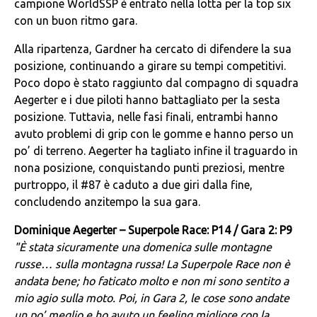
campione WorldSSP è entrato nella lotta per la top six
con un buon ritmo gara.
Alla ripartenza, Gardner ha cercato di difendere la sua
posizione, continuando a girare su tempi competitivi.
Poco dopo è stato raggiunto dal compagno di squadra
Aegerter e i due piloti hanno battagliato per la sesta
posizione. Tuttavia, nelle fasi finali, entrambi hanno
avuto problemi di grip con le gomme e hanno perso un
po’ di terreno. Aegerter ha tagliato infine il traguardo in
nona posizione, conquistando punti preziosi, mentre
purtroppo, il #87 è caduto a due giri dalla fine,
concludendo anzitempo la sua gara.
Dominique Aegerter – Superpole Race: P14 / Gara 2: P9
"È stata sicuramente una domenica sulle montagne
russe… sulla montagna russa! La Superpole Race non è
andata bene; ho faticato molto e non mi sono sentito a
mio agio sulla moto. Poi, in Gara 2, le cose sono andate
un po’ meglio e ho avuto un feeling migliore con la