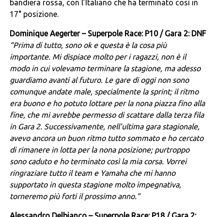
bandiera rossa, con l’Italiano che ha terminato così in
17° posizione.
Dominique Aegerter – Superpole Race: P10 / Gara 2: DNF
“Prima di tutto, sono ok e questa è la cosa più
importante. Mi dispiace molto per i ragazzi, non è il
modo in cui volevamo terminare la stagione, ma adesso
guardiamo avanti al futuro. Le gare di oggi non sono
comunque andate male, specialmente la sprint; il ritmo
era buono e ho potuto lottare per la nona piazza fino alla
fine, che mi avrebbe permesso di scattare dalla terza fila
in Gara 2. Successivamente, nell’ultima gara stagionale,
avevo ancora un buon ritmo tutto sommato e ho cercato
di rimanere in lotta per la nona posizione; purtroppo
sono caduto e ho terminato così la mia corsa. Vorrei
ringraziare tutto il team e Yamaha che mi hanno
supportato in questa stagione molto impegnativa,
torneremo più forti il prossimo anno.”
Alessandro Delbianco – Superpole Race: P18 / Gara 2: