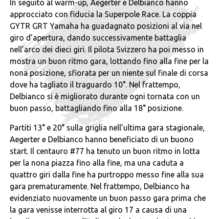
In seguito al warm-up, Aegerter e Delbianco hanno
approcciato con fiducia la Superpole Race. La coppia
GYTR GRT Yamaha ha guadagnato posizioni al via nel
giro d’apertura, dando successivamente battaglia
nell’arco dei dieci giri. Il pilota Svizzero ha poi messo in
mostra un buon ritmo gara, lottando fino alla fine per la
nona posizione, sfiorata per un niente sul finale di corsa
dove ha tagliato il traguardo 10°. Nel frattempo,
Delbianco si è migliorato durante ogni tornata con un
buon passo, battagliando fino alla 18° posizione.
Partiti 13° e 20° sulla griglia nell’ultima gara stagionale,
Aegerter e Delbianco hanno beneficiato di un buono
start. Il centauro #77 ha tenuto un buon ritmo in lotta
per la nona piazza fino alla fine, ma una caduta a
quattro giri dalla fine ha purtroppo messo fine alla sua
gara prematuramente. Nel frattempo, Delbianco ha
evidenziato nuovamente un buon passo gara prima che
la gara venisse interrotta al giro 17 a causa di una