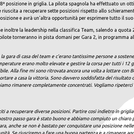
8ª posizione in griglia. La pilota spagnola ha effettuato un 
ali, è riuscita a recuperare sette posizioni rispetto allo schier
posizione e avrà un'altra opportunità per esprimere tutto il suo
oltre la leadership nella classifica Team, salendo a quota 
lote torneranno in pista domani per Gara 2, in programma alle
 la gara di casa del team e c'erano tantissime persone a sostener
mperature erano molto elevate e gestire la corsa per tutti i 12 
ibile. Alla fine mi sono ritrovata ancora una volta a lottare con
tare a casa la vittoria. Sono davvero soddisfatta del risultato o
bbiamo rimanere completamente concentrati. Vogliamo ripeterci
iti a recuperare diverse posizioni. Partire così indietro in grig
il nostro passo gara è stato buono e abbiamo compiuto un chiaro pa
gara, anche se non è bastato per conquistare una posizione nelle
nità. Se riusciremo a fare una buona partenza e a rimanere agga