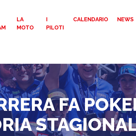
LA
I
CALENDARIO
NEWS
AM
MOTO
PILOTI
RRERA FA POKE
RIA STAGIONA