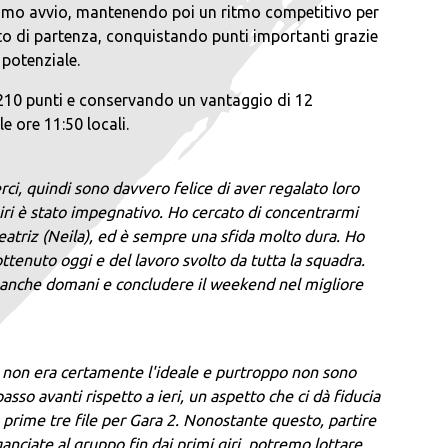
ottimo avvio, mantenendo poi un ritmo competitivo per
amento di partenza, conquistando punti importanti grazie
 potenziale.
210 punti e conservando un vantaggio di 12
 ore 11:50 locali.
ci, quindi sono davvero felice di aver regalato loro
giri è stato impegnativo. Ho cercato di concentrarmi
 Beatriz (Neila), ed è sempre una sfida molto dura. Ho
ttenuto oggi e del lavoro svolto da tutta la squadra.
 anche domani e concludere il weekend nel migliore
lia non era certamente l'ideale e purtroppo non sono
sso avanti rispetto a ieri, un aspetto che ci dà fiducia
 prime tre file per Gara 2. Nonostante questo, partire
nciate al gruppo fin dai primi giri, potremo lottare