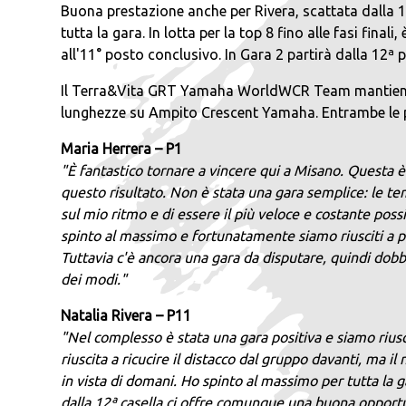
Buona prestazione anche per Rivera, scattata dalla 1
tutta la gara. In lotta per la top 8 fino alle fasi fin
all'11° posto conclusivo. In Gara 2 partirà dalla 12ª 
Il Terra&Vita GRT Yamaha WorldWCR Team mantiene in
lunghezze su Ampito Crescent Yamaha. Entrambe le pi
Maria Herrera – P1
"È fantastico tornare a vincere qui a Misano. Questa è
questo risultato. Non è stata una gara semplice: le te
sul mio ritmo e di essere il più veloce e costante poss
spinto al massimo e fortunatamente siamo riusciti a por
Tuttavia c'è ancora una gara da disputare, quindi do
dei modi."
Natalia Rivera – P11
"Nel complesso è stata una gara positiva e siamo riusc
riuscita a ricucire il distacco dal gruppo davanti, ma 
in vista di domani. Ho spinto al massimo per tutta la 
dalla 12ª casella ci offre comunque una buona opportu