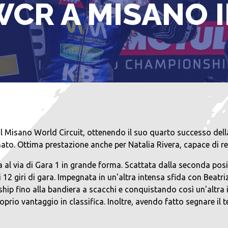
R A MISANO I
 al Misano World Circuit, ottenendo il suo quarto successo de
o. Ottima prestazione anche per Natalia Rivera, capace di recu
a al via di Gara 1 in grande forma. Scattata dalla seconda po
 12 giri di gara. Impegnata in un'altra intensa sfida con Beat
hip fino alla bandiera a scacchi e conquistando così un'altra 
oprio vantaggio in classifica. Inoltre, avendo fatto segnare il 