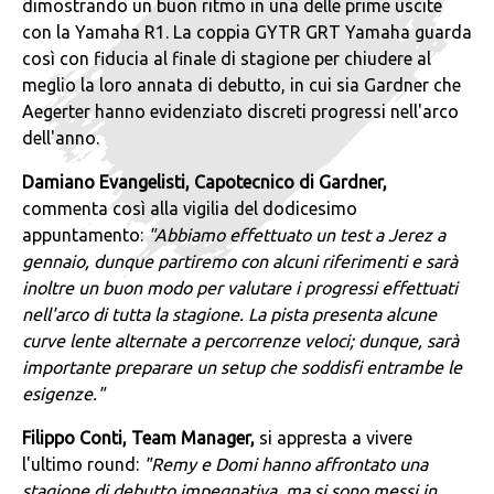
dimostrando un buon ritmo in una delle prime uscite
con la Yamaha R1. La coppia GYTR GRT Yamaha guarda
così con fiducia al finale di stagione per chiudere al
meglio la loro annata di debutto, in cui sia Gardner che
Aegerter hanno evidenziato discreti progressi nell'arco
dell'anno.
Damiano Evangelisti, Capotecnico di Gardner,
commenta così alla vigilia del dodicesimo
appuntamento:
"Abbiamo effettuato un test a Jerez a
gennaio, dunque partiremo con alcuni riferimenti e sarà
inoltre un buon modo per valutare i progressi effettuati
nell'arco di tutta la stagione. La pista presenta alcune
curve lente alternate a percorrenze veloci; dunque, sarà
importante preparare un setup che soddisfi entrambe le
esigenze."
Filippo Conti, Team Manager,
si appresta a vivere
l'ultimo round:
"Remy e Domi hanno affrontato una
stagione di debutto impegnativa, ma si sono messi in