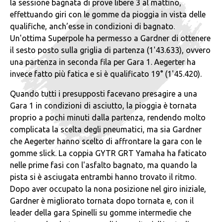
la sessione bagnata di prove libere 3 al mattino,
effettuando giri con le gomme da pioggia in vista delle
qualifiche, anch’esse in condizioni di bagnato.
Un'ottima Superpole ha permesso a Gardner di ottenere
il sesto posto sulla griglia di partenza (1'43.633), ovvero
una partenza in seconda fila per Gara 1. Aegerter ha
invece fatto più fatica e si è qualificato 19° (1'45.420).
Quando tutti i presupposti facevano presagire a una
Gara 1 in condizioni di asciutto, la pioggia è tornata
proprio a pochi minuti dalla partenza, rendendo molto
complicata la scelta degli pneumatici, ma sia Gardner
che Aegerter hanno scelto di affrontare la gara con le
gomme slick. La coppia GYTR GRT Yamaha ha faticato
nelle prime fasi con l'asfalto bagnato, ma quando la
pista si è asciugata entrambi hanno trovato il ritmo.
Dopo aver occupato la nona posizione nel giro iniziale,
Gardner è migliorato tornata dopo tornata e, con il
leader della gara Spinelli su gomme intermedie che