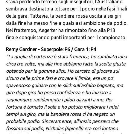
stava perdendo terreno sugli inseguitori, l'Australiano
sembrava destinato a lottare per il podio nelle fasi finali
della gara. Tuttavia, la bandiera rossa uscita a sei giri
dalla fine ha messo fine a qualsiasi ambizione da podio.
Nel frattempo, Aegerter ha rimontato fino alla P13
finale conquistando punti importanti per il campionato.
Remy Gardner - Superpole: P6 / Gara 1: P4
"La griglia di partenza è stata frenetica, ho cambiato idea
circa tre volte, ma alla fine abbiamo fatto la scelta giusta
optando per le gomme slick. Ho cercato di giocare sul
sicuro nelle prime fasi e trovare il limite, era un po'
spaventoso guidare con le slick sull'asfalto bagnato, ma
giro dopo giro ho preso confidenza e ho iniziato a
raggiungere rapidamente i piloti davanti a me. Per
fortuna è tornato il sole e ho potuto migliorare i miei
tempi sul giro, ma la bandiera rossa ci ha negato un
probabile podio. Sinceramente, all'inizio pensavo che
fossimo sul podio, Nicholas (Spinelli) era così lontano