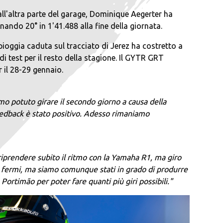
all'altra parte del garage, Dominique Aegerter ha
nando 20° in 1'41.488 alla fine della giornata.
ioggia caduta sul tracciato di Jerez ha costretto a
i test per il resto della stagione. Il GYTR GRT
il 28-29 gennaio.
mo potuto girare il secondo giorno a causa della
eedback è stato positivo. Adesso rimaniamo
riprendere subito il ritmo con la Yamaha R1, ma giro
o fermi, ma siamo comunque stati in grado di produrre
rtimão per poter fare quanti più giri possibili."