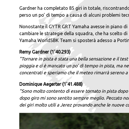
Gardner ha completato 85 giri in totale, riscontrando
perso un po' di tempo a causa di alcuni problemi tecn
Nonostante il GYTR GRT Yamaha avesse in piano di sfr
cambiare le strategie della squadra, che ha scelto di
Yamaha WorldSBK Team si sposterà adesso a Portimao
Remy Gardner (1'40.293)
"Tornare in pista è stata una bella sensazione e il t
pioggia e ci è mancato un po' di tempo in pista, ma 
concentrati e speriamo che il meteo rimarrà sereno a
Dominique Aegerter (1'41.488)
"Sono molto contento di essere tornato in pista dopo t
dopo giro mi sono sentito sempre meglio. Peccato non 
dei giri molto utili a Jerez provando anche le nuove 