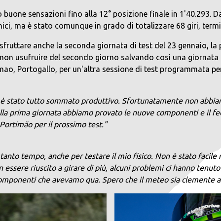
 buone sensazioni fino alla 12° posizione finale in 1'40.293. D
ici, ma è stato comunque in grado di totalizzare 68 giri, termi
uttare anche la seconda giornata di test del 23 gennaio, la p
 non usufruire del secondo giorno salvando così una giornata d
, Portogallo, per un'altra sessione di test programmata per 
est è stato tutto sommato produttivo. Sfortunatamente non abbia
nella prima giornata abbiamo provato le nuove componenti e il f
 Portim
ã
o per il prossimo test."
anto tempo, anche per testare il mio fisico. Non è stato facile 
essere riuscito a girare di più, alcuni problemi ci hanno tenut
componenti che avevamo qua. Spero che il meteo sia clemente a Po