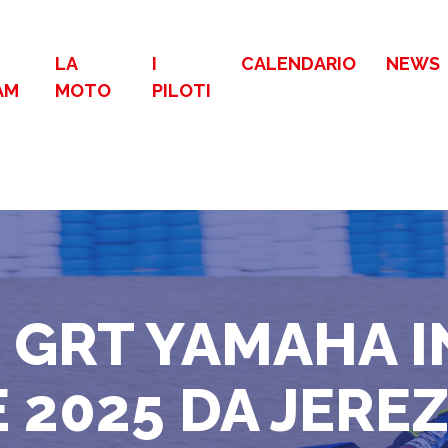
LA
I
CALENDARIO
NEWS
AM
MOTO
PILOTI
 GRT YAMAHA I
 2025 DA JERE