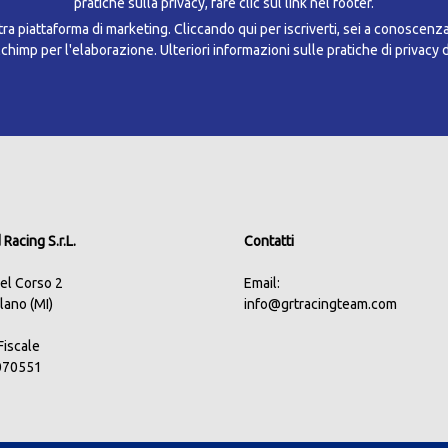
pratiche sulla privacy, fare clic sul link nel footer.
a piattaforma di marketing. Cliccando qui per iscriverti, sei a conoscenz
ilchimp per l'elaborazione.
Ulteriori informazioni sulle pratiche di privacy 
Racing S.r.L.
Contatti
del Corso 2
Email:
lano (MI)
info@grtracingteam.com
.Fiscale
070551