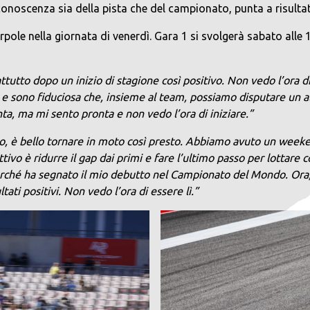
noscenza sia della pista che del campionato, punta a risultati
pole nella giornata di venerdì. Gara 1 si svolgerà sabato alle 
ttutto dopo un inizio di stagione così positivo. Non vedo l’ora d
 e sono fiduciosa che, insieme al team, possiamo disputare un
onta, ma mi sento pronta e non vedo l’ora di iniziare.”
llo, è bello tornare in moto così presto. Abbiamo avuto un wee
tivo è ridurre il gap dai primi e fare l’ultimo passo per lottare
ché ha segnato il mio debutto nel Campionato del Mondo. Ora, 
ati positivi.
Non vedo l’ora di essere lì.”