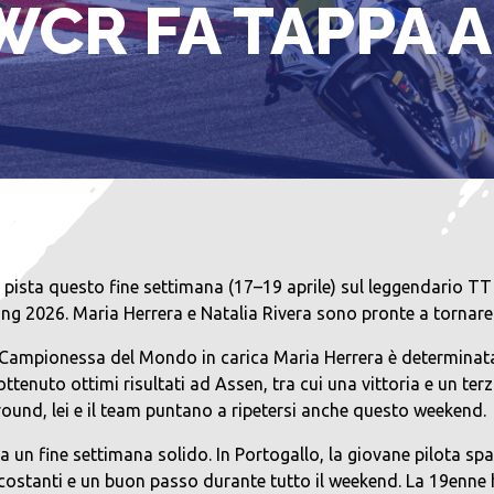
CR FA TAPPA A
ta questo fine settimana (17–19 aprile) sul leggendario TT Ci
g 2026. Maria Herrera e Natalia Rivera sono pronte a tornare 
Campionessa del Mondo in carica Maria Herrera è determinata a
ottenuto ottimi risultati ad Assen, tra cui una vittoria e un t
round, lei e il team puntano a ripetersi anche questo weekend.
un fine settimana solido. In Portogallo, la giovane pilota sp
costanti e un buon passo durante tutto il weekend. La 19enne