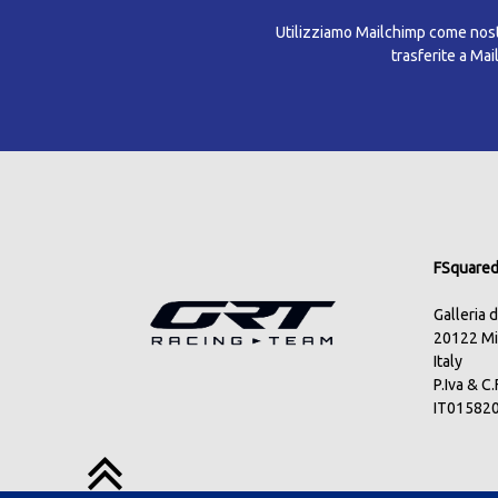
Utilizziamo Mailchimp come nostr
trasferite a Ma
FSquared 
Galleria 
20122 Mi
Italy
P.Iva & C
IT01582