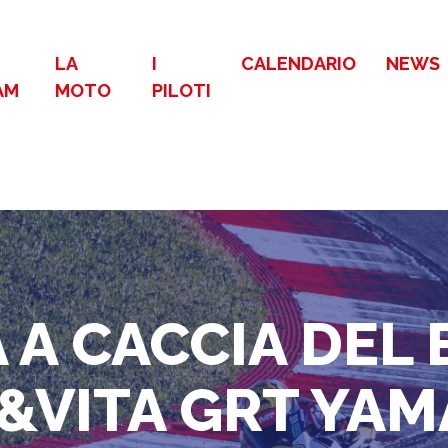
LA
I
CALENDARIO
NEWS
AM
MOTO
PILOTI
A CACCIA DEL B
&VITA GRT YAMA