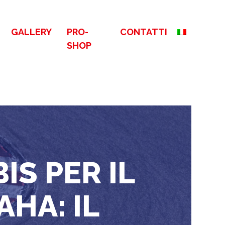
GALLERY
PRO-
CONTATTI
SHOP
IS PER IL
HA: IL