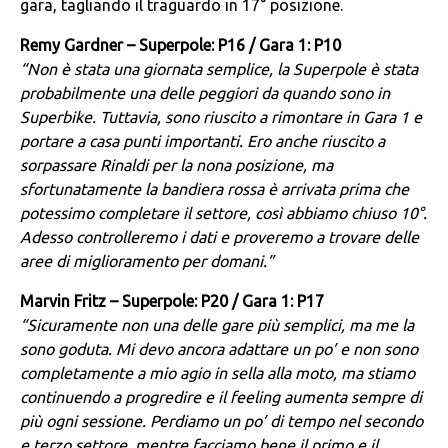
gara, tagliando il traguardo in 17° posizione.
Remy Gardner – Superpole: P16 / Gara 1: P10
“Non è stata una giornata semplice, la Superpole è stata
probabilmente una delle peggiori da quando sono in
Superbike. Tuttavia, sono riuscito a rimontare in Gara 1 e
portare a casa punti importanti. Ero anche riuscito a
sorpassare Rinaldi per la nona posizione, ma
sfortunatamente la bandiera rossa è arrivata prima che
potessimo completare il settore, così abbiamo chiuso 10°.
Adesso controlleremo i dati e proveremo a trovare delle
aree di miglioramento per domani.”
Marvin Fritz – Superpole: P20 / Gara 1: P17
“Sicuramente non una delle gare più semplici, ma me la
sono goduta. Mi devo ancora adattare un po’ e non sono
completamente a mio agio in sella alla moto, ma stiamo
continuendo a progredire e il feeling aumenta sempre di
più ogni sessione. Perdiamo un po’ di tempo nel secondo
e terzo settore, mentre facciamo bene il primo e il