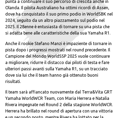
punta a continuare il suo percorso di crescita anche in
Olanda. Il pilota Australiano ha ottimi ricordi di Assen,
dove ha conquistato il suo primo podio in WorldSBK nel
2024, seguito da un altro piazzamento sul podio nel
2025. Il 28enne è entusiasta di tornare su una pista che
si adatta bene alle caratteristiche della sua Yamaha R1.
Anche il rookie Stefano Manzi è impaziente di tornare in
pista dopo i progressi mostrati nel round precedente. Il
Campione del Mondo WorldSSP 2025 vuole continuare
a migliorare, ridurre il distacco dai piloti di testa e fare
ulteriori passi avanti sulla Yamaha R1, su un tracciato
dove sia lui che il team hanno già ottenuto buoni
risultati.
Il team sarà affiancato nuovamente dal Terra&Vita GRT
Yamaha WorldWCR Team, con Maria Herrera e Natalia
Rivera impegnate nel Round 2 della stagione WorldWCR.
Herrera ha brillato nel round di apertura con una vittoria
e un secondo posto, mentre Rivera ha lottato per la