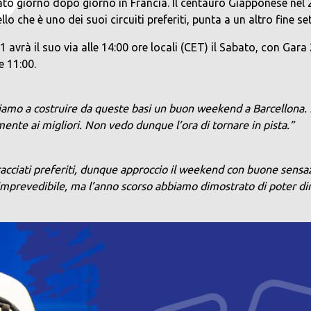
ato giorno dopo giorno in Francia. Il centauro Giapponese nel 
o che è uno dei suoi circuiti preferiti, punta a un altro fine 
1 avrà il suo via alle 14:00 ore locali (CET) il Sabato, con Gar
e 11:00.
tiamo a costruire da queste basi un buon weekend a Barcellona. H
ente ai migliori. Non vedo dunque l’ora di tornare in pista.”
racciati preferiti, dunque approccio il weekend con buone sensa
rà imprevedibile, ma l’anno scorso abbiamo dimostrato di poter d