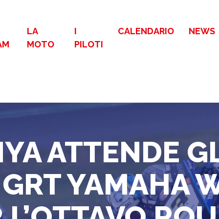
LA
I
CALENDARIO
NEWS
AM
MOTO
PILOTI
YA ATTENDE GLI
R GRT YAMAHA 
 L’OTTAVO RO