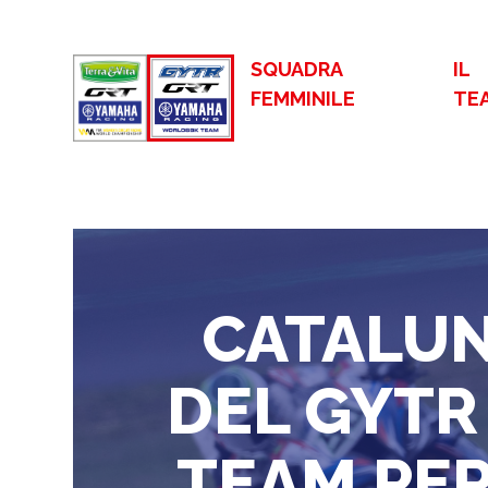
SQUADRA
IL
FEMMINILE
TE
CATALUN
DEL GYT
TEAM PER