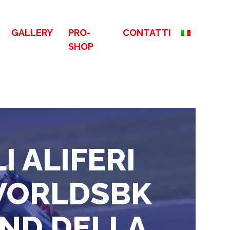
GALLERY
PRO-
CONTATTI
SHOP
 ALIFERI
WORLDSBK
UND DELLA