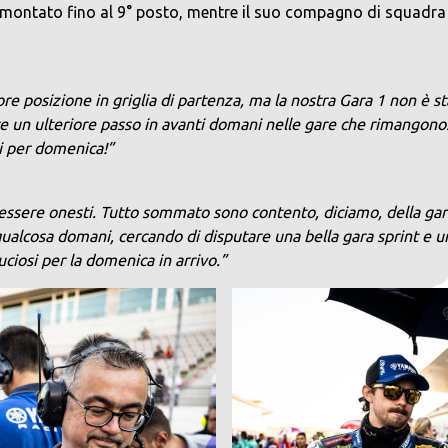
rimontato fino al 9° posto, mentre il suo compagno di squadra h
re posizione in griglia di partenza, ma la nostra Gara 1 non è 
re un ulteriore passo in avanti domani nelle gare che rimangon
i per domenica!”
ere onesti. Tutto sommato sono contento, diciamo, della gara c
ualcosa domani, cercando di disputare una bella gara sprint e u
ciosi per la domenica in arrivo.”