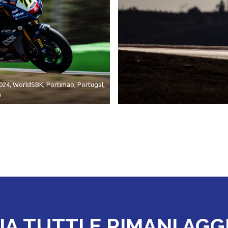
024, WorldSBK, Portimao, Portugal,
a
IA TUTTI E RIMANI AG