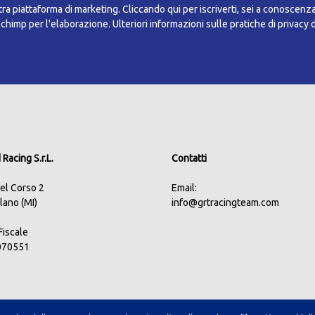
a piattaforma di marketing. Cliccando qui per iscriverti, sei a conoscenz
ilchimp per l'elaborazione.
Ulteriori informazioni sulle pratiche di privacy 
Racing S.r.L.
Contatti
del Corso 2
Email:
lano (MI)
info@grtracingteam.com
.Fiscale
070551