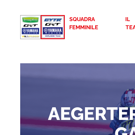
SQUADRA
IL
FEMMINILE
TE
AEGERTER
G