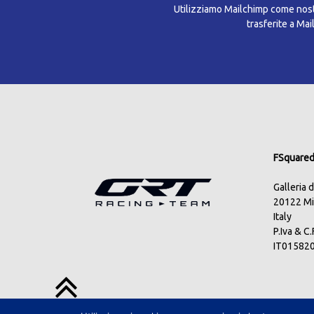
Utilizziamo Mailchimp come nostr
trasferite a Ma
FSquared 
Galleria 
20122 Mi
Italy
P.Iva & C
IT01582