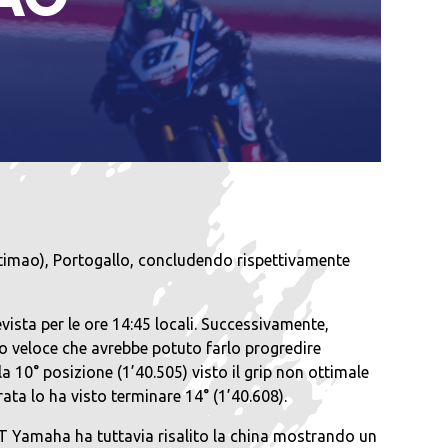
timao), Portogallo, concludendo rispettivamente
vista per le ore 14:45 locali. Successivamente,
iro veloce che avrebbe potuto farlo progredire
a 10° posizione (1’40.505) visto il grip non ottimale
ta lo ha visto terminare 14° (1’40.608).
RT Yamaha ha tuttavia risalito la china mostrando un