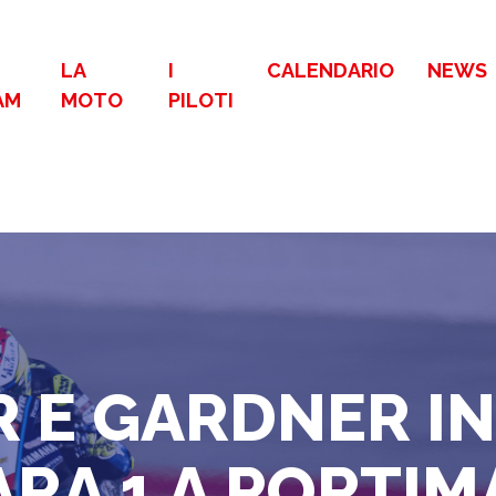
LA
I
CALENDARIO
NEWS
AM
MOTO
PILOTI
 E GARDNER IN 
ARA 1 A PORTIM